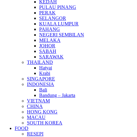
KEDAH
PULAU PINANG
PERAK
SELANGOR
KUALA LUMPUR
PAHANG
NEGERI SEMBILAN
MELAKA
JOHOR
SABAH
SARAWAK
THAILAND
Hatyai
Krabi
SINGAPORE
INDONESIA
Bali
Bandung – Jakarta
VIETNAM
CHINA
HONG KONG
MACAU
SOUTH KOREA
FOOD
RESEPI