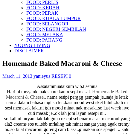
FOOD: PERLIS
FOOD: KEDAH
FOOD: PERAK
FOOD: KUALA LUMPUR
FOOD: SELANGOR
FOOD: NEGERI SEMBILAN
FOOD: MELAKA
FOOD: PAHANG
YOUNG LIVING
DISCLAIMER
Homemade Baked Macaroni & Cheese
March 11, 2013
yanieyus
RESEPI
0
Assalammualaikum w.b.t semua
Hari ni mrsyanie nak share kan resepi masak
Homemade Baked
Macaroni & Cheese..
nama resipi perggg gempak je..saja je letak
nama dalam bahasa inglish ler..kasi mood west sket hihih..kali ni
sesi memasak lak..ni tgh mood minat nak masak..so last week nye
cuti masak je..ok lah jom layan resepi ni..
so kali ni mryani tak lah guna resepi sebenar masak macaroni yang
ala2 creams sos tu..sbb mrlaling tak minat sangat yang agak cremy
ni..so buat macaroni goreng cam biasa..gunakan sos spageti .. kalu