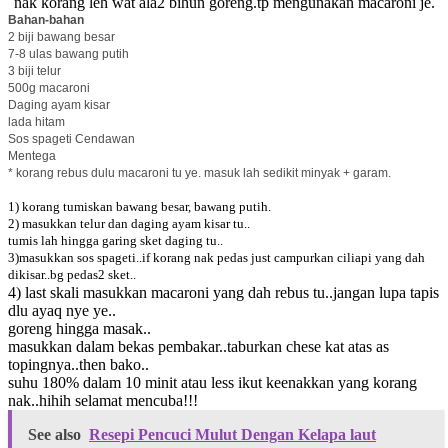
nak korang leh wat ala2 bihun goreng.tp mengunakan macaroni je.
Bahan-bahan
2 biji bawang besar
7-8 ulas bawang putih
3 biji telur
500g macaroni
Daging ayam kisar
lada hitam
Sos spageti Cendawan
Mentega
* korang rebus dulu macaroni tu ye. masuk lah sedikit minyak + garam.
1) korang tumiskan bawang besar, bawang putih.
2) masukkan telur dan daging ayam kisar tu..
tumis lah hingga garing sket daging tu..
3)masukkan sos spageti..if korang nak pedas just campurkan ciliapi yang dah
dikisar..bg pedas2 sket..
4) last skali masukkan macaroni yang dah rebus tu..jangan lupa tapis
dlu ayaq nye ye..
goreng hingga masak..
masukkan dalam bekas pembakar..taburkan chese kat atas as
topingnya..then bako..
suhu 180% dalam 10 minit atau less ikut keenakkan yang korang
nak..hihih selamat mencuba!!!
See also
Resepi Pencuci Mulut Dengan Kelapa laut