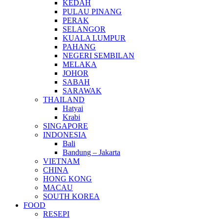
KEDAH
PULAU PINANG
PERAK
SELANGOR
KUALA LUMPUR
PAHANG
NEGERI SEMBILAN
MELAKA
JOHOR
SABAH
SARAWAK
THAILAND
Hatyai
Krabi
SINGAPORE
INDONESIA
Bali
Bandung – Jakarta
VIETNAM
CHINA
HONG KONG
MACAU
SOUTH KOREA
FOOD
RESEPI