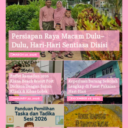
Persiapan Raya Macam Dulu–
Dulu, Hari-Hari Sentiasa Disisi
MARCH 10, 2026
Buffet Ramadan 2026
Klana Beach Resort Port
Keperluan Barang Sekolah
Dickson Dengan Sajian
Lengkap di Pusat Pakaian
Klasik & Kibas Golek
Hari-Hari
JANUARY 22, 2026
DECEMBER 18, 2025