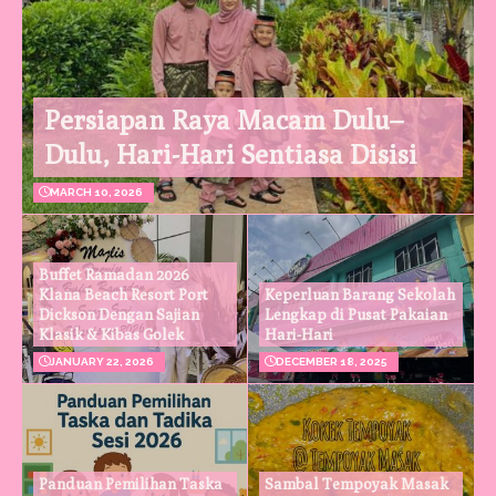
Persiapan Raya Macam Dulu–
Dulu, Hari-Hari Sentiasa Disisi
MARCH 10, 2026
Buffet Ramadan 2026
Klana Beach Resort Port
Keperluan Barang Sekolah
Dickson Dengan Sajian
Lengkap di Pusat Pakaian
Klasik & Kibas Golek
Hari-Hari
JANUARY 22, 2026
DECEMBER 18, 2025
Panduan Pemilihan Taska
Sambal Tempoyak Masak