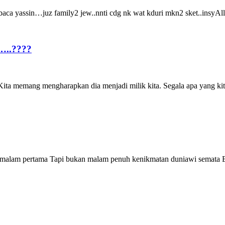
baca yassin…juz family2 jew..nnti cdg nk wat kduri mkn2 sket..insy
..????
engharapkan dia menjadi milik kita. Segala apa yang kita buat
a malam pertama Tapi bukan malam penuh kenikmatan duniawi semat