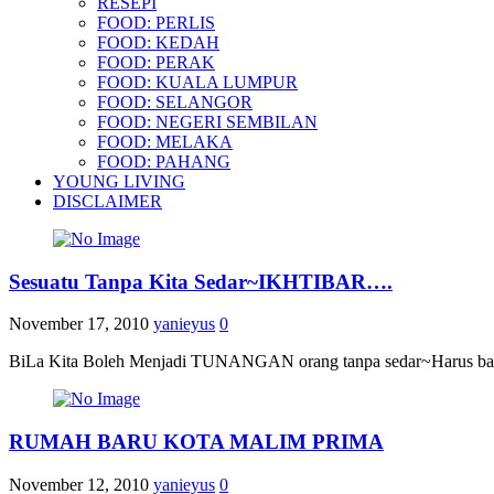
RESEPI
FOOD: PERLIS
FOOD: KEDAH
FOOD: PERAK
FOOD: KUALA LUMPUR
FOOD: SELANGOR
FOOD: NEGERI SEMBILAN
FOOD: MELAKA
FOOD: PAHANG
YOUNG LIVING
DISCLAIMER
Sesuatu Tanpa Kita Sedar~IKHTIBAR….
November 17, 2010
yanieyus
0
BiLa Kita Boleh Menjadi TUNANGAN orang tanpa sedar~Harus baca! Per
RUMAH BARU KOTA MALIM PRIMA
November 12, 2010
yanieyus
0