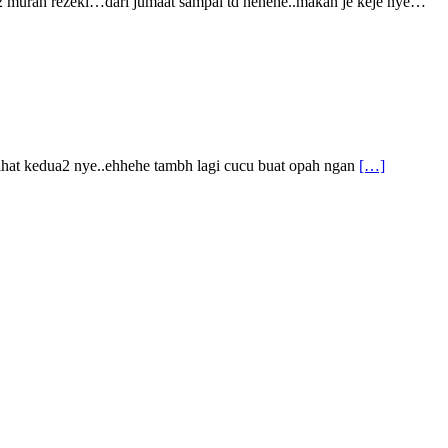
 murah rezeki…dari jumaat sampai td hehehe..makan je keje nye…
ihat kedua2 nye..ehhehe tambh lagi cucu buat opah ngan
[…]