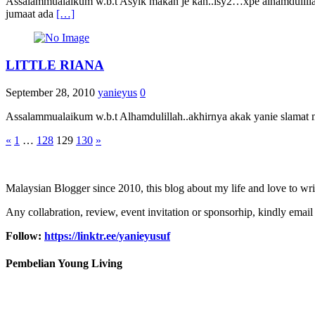
Assalammualaikum w.b.t Asyik makan je kan..isy2…xpe alhamdulill
jumaat ada
[…]
LITTLE RIANA
September 28, 2010
yanieyus
0
Assalammualaikum w.b.t Alhamdulillah..akhirnya akak yanie slamat 
Posts
«
1
…
128
129
130
»
pagination
Malaysian Blogger since 2010, this blog about my life and love to wri
Any collabration, review, event invitation or sponsorhip, kindly email
Follow:
https://linktr.ee/yanieyusuf
Pembelian Young Living