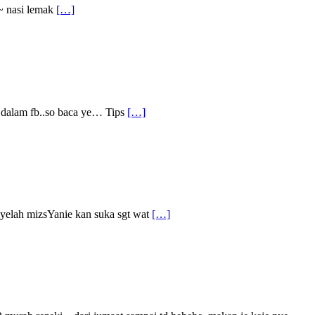
t~ nasi lemak
[…]
n dalam fb..so baca ye… Tips
[…]
.yelah mizsYanie kan suka sgt wat
[…]