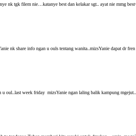
asa nye nk tgk filem nie…katanye best dan kelakar sgt.. ayat nie mmg bes
ie nk share info ngan u ouls tentang wanita..mizsYanie dapat dr fre
n u oul..last week friday mizsYanie ngan laling balik kampung mgejut.