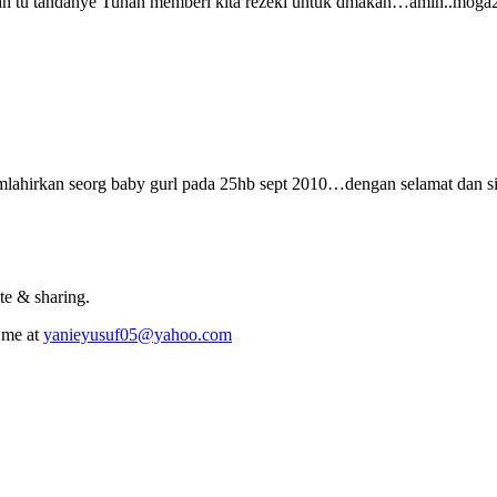
ah tu tandanye Tuhan memberi kita rezeki untuk dmakan…amin..moga2
mlahirkan seorg baby gurl pada 25hb sept 2010…dengan selamat dan s
te & sharing.
 me at
yanieyusuf05@yahoo.com