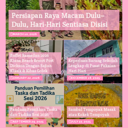
Persiapan Raya Macam Dulu–
Dulu, Hari-Hari Sentiasa Disisi
MARCH 10, 2026
Buffet Ramadan 2026
Klana Beach Resort Port
Keperluan Barang Sekolah
Dickson Dengan Sajian
Lengkap di Pusat Pakaian
Klasik & Kibas Golek
Hari-Hari
JANUARY 22, 2026
DECEMBER 18, 2025
Panduan Pemilihan Taska
Sambal Tempoyak Masak
dan Tadika Sesi 2026
atau Kokek Tempoyak
SEPTEMBER 29, 2025
JULY 22, 2025