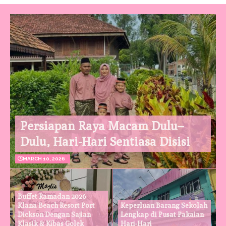
Persiapan Raya Macam Dulu–
Dulu, Hari-Hari Sentiasa Disisi
MARCH 10, 2026
Buffet Ramadan 2026
Klana Beach Resort Port
Keperluan Barang Sekolah
Dickson Dengan Sajian
Lengkap di Pusat Pakaian
Klasik & Kibas Golek
Hari-Hari