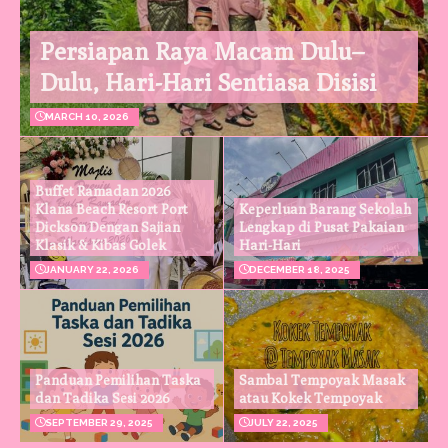
Persiapan Raya Macam Dulu–
Dulu, Hari-Hari Sentiasa Disisi
MARCH 10, 2026
Buffet Ramadan 2026
Klana Beach Resort Port
Keperluan Barang Sekolah
Dickson Dengan Sajian
Lengkap di Pusat Pakaian
Klasik & Kibas Golek
Hari-Hari
JANUARY 22, 2026
DECEMBER 18, 2025
Panduan Pemilihan Taska
Sambal Tempoyak Masak
dan Tadika Sesi 2026
atau Kokek Tempoyak
SEPTEMBER 29, 2025
JULY 22, 2025