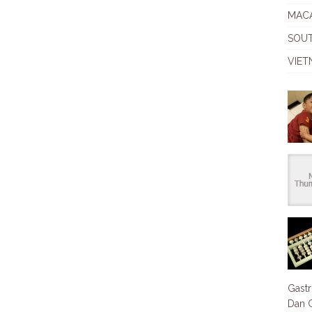
MAC
SOU
VIET
Gastr
Dan C