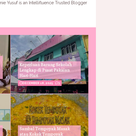
Keperluan Barang Sekolah
Lengkap di Pusat Pakaian
Hari-Hari
DECEMBER 18, 2025
3
Sambal Tempoyak Masak
atau Kokek Tempoyak