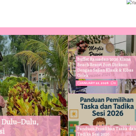
Buffet Ramadan 2026 Klana
Beach Resort Port Dickson
Dengan Sajian Klasik & Kibas
Golek
JANUARY 22, 2026
0
 Dulu–Dulu,
Panduan Pemilihan Taska dan
si
Tadika Sesi 2026