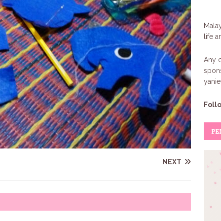
Malay
life 
Any c
spons
yani
Foll
PE
NEXT