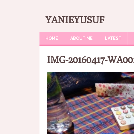
YANIEYUSUF
HOME
ABOUT ME
LATEST
IMG-20160417-WA001