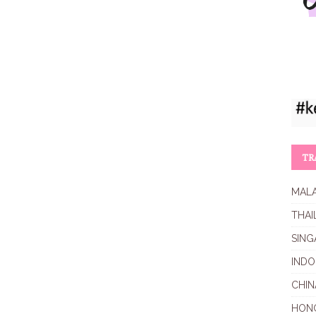
TR
MALA
THAI
SING
INDO
CHIN
HON