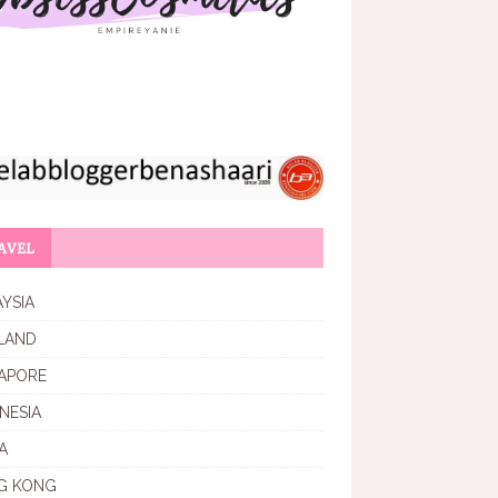
AVEL
YSIA
LAND
APORE
NESIA
A
G KONG