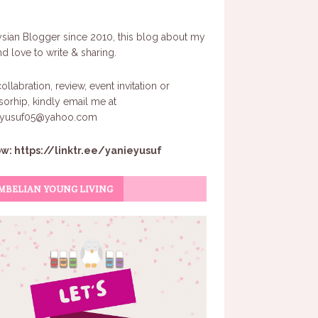
sian Blogger since 2010, this blog about my
and love to write & sharing.
ollabration, review, event invitation or
orhip, kindly email me at
eyusuf05@yahoo.com
ow:
https://linktr.ee/yanieyusuf
MBELIAN YOUNG LIVING