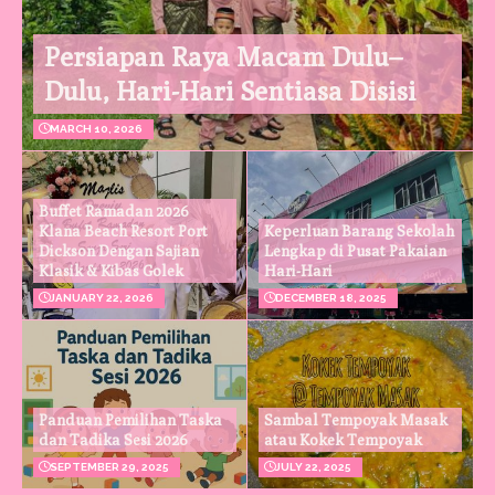
Persiapan Raya Macam Dulu–
Dulu, Hari-Hari Sentiasa Disisi
MARCH 10, 2026
Buffet Ramadan 2026
Klana Beach Resort Port
Keperluan Barang Sekolah
Dickson Dengan Sajian
Lengkap di Pusat Pakaian
Klasik & Kibas Golek
Hari-Hari
JANUARY 22, 2026
DECEMBER 18, 2025
Panduan Pemilihan Taska
Sambal Tempoyak Masak
dan Tadika Sesi 2026
atau Kokek Tempoyak
SEPTEMBER 29, 2025
JULY 22, 2025