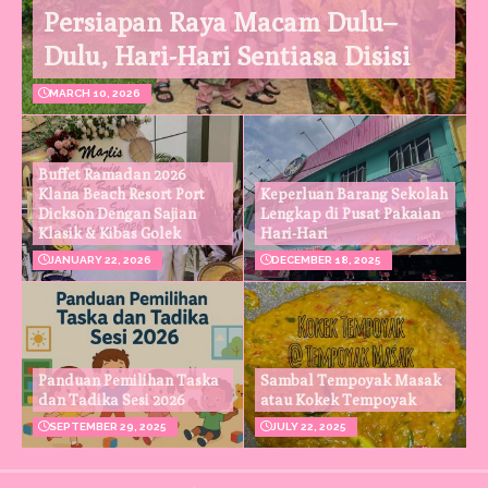
Persiapan Raya Macam Dulu–
Dulu, Hari-Hari Sentiasa Disisi
MARCH 10, 2026
Buffet Ramadan 2026
Klana Beach Resort Port
Keperluan Barang Sekolah
Dickson Dengan Sajian
Lengkap di Pusat Pakaian
Klasik & Kibas Golek
Hari-Hari
JANUARY 22, 2026
DECEMBER 18, 2025
Panduan Pemilihan Taska
Sambal Tempoyak Masak
dan Tadika Sesi 2026
atau Kokek Tempoyak
SEPTEMBER 29, 2025
JULY 22, 2025