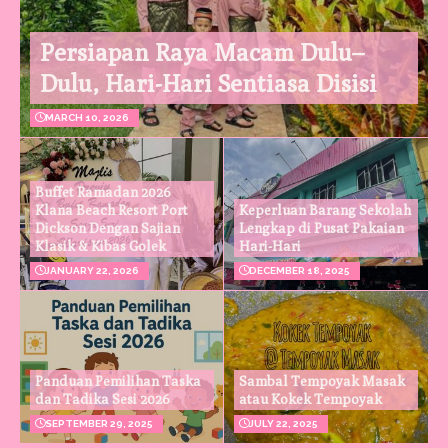
Persiapan Raya Macam Dulu–
Dulu, Hari-Hari Sentiasa Disisi
MARCH 10, 2026
Buffet Ramadan 2026
Klana Beach Resort Port
Keperluan Barang Sekolah
Dickson Dengan Sajian
Lengkap di Pusat Pakaian
Klasik & Kibas Golek
Hari-Hari
JANUARY 22, 2026
DECEMBER 18, 2025
Panduan Pemilihan Taska
Sambal Tempoyak Masak
dan Tadika Sesi 2026
atau Kokek Tempoyak
SEPTEMBER 29, 2025
JULY 22, 2025