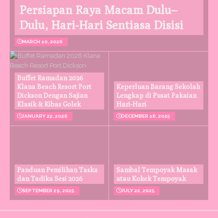
Persiapan Raya Macam Dulu–
Dulu, Hari-Hari Sentiasa Disisi
MARCH 10, 2026
Buffet Ramadan 2026
Klana Beach Resort Port
Keperluan Barang Sekolah
Dickson Dengan Sajian
Lengkap di Pusat Pakaian
Klasik & Kibas Golek
Hari-Hari
JANUARY 22, 2026
DECEMBER 18, 2025
Panduan Pemilihan Taska
Sambal Tempoyak Masak
dan Tadika Sesi 2026
atau Kokek Tempoyak
SEPTEMBER 29, 2025
JULY 22, 2025