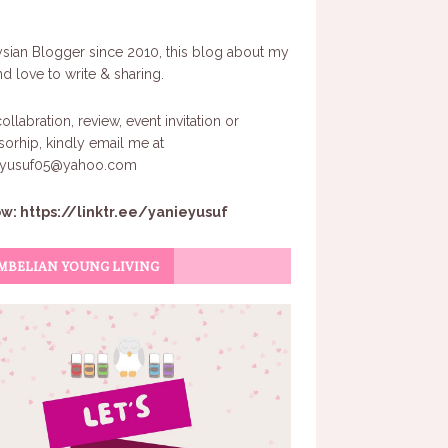
sian Blogger since 2010, this blog about my
and love to write & sharing.
ollabration, review, event invitation or
orhip, kindly email me at
eyusuf05@yahoo.com
ow:
https://linktr.ee/yanieyusuf
MBELIAN YOUNG LIVING