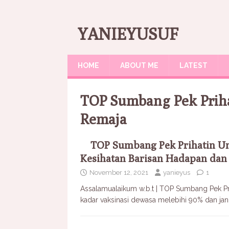
YANIEYUSUF
HOME
ABOUT ME
LATEST
TOP Sumbang Pek Prih
Remaja
TOP Sumbang Pek Prihatin U
Kesihatan Barisan Hadapan dan
November 12, 2021
yanieyus
1
Assalamualaikum w.b.t | TOP Sumbang Pek Pri
kadar vaksinasi dewasa melebihi 90% dan ja