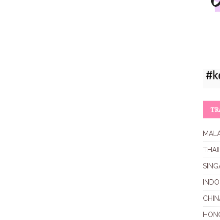
TR
MALA
THAI
SING
INDO
CHIN
HON