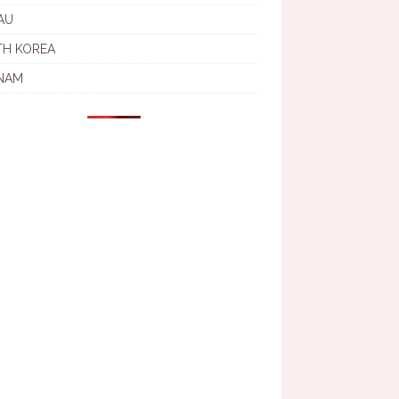
AU
TH KOREA
NAM