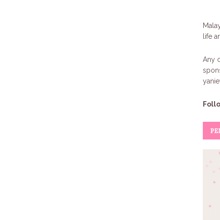
Malay
life 
Any c
spons
yani
Foll
PE