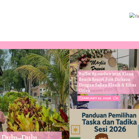
Buffet Ramadan 2026 Klana
Beach Resort Port Dickson
Dengan Sajian Klasik & Kibas
Golek
JANUARY 22, 2026
0
 Dulu–Dulu,