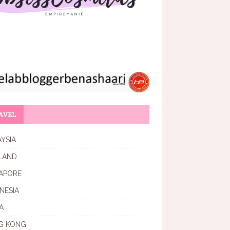
AVEL
YSIA
LAND
APORE
NESIA
A
G KONG