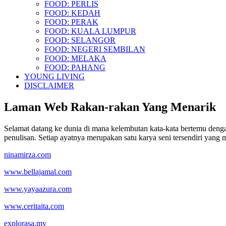
FOOD: PERLIS
FOOD: KEDAH
FOOD: PERAK
FOOD: KUALA LUMPUR
FOOD: SELANGOR
FOOD: NEGERI SEMBILAN
FOOD: MELAKA
FOOD: PAHANG
YOUNG LIVING
DISCLAIMER
Laman Web Rakan-rakan Yang Menarik
Selamat datang ke dunia di mana kelembutan kata-kata bertemu deng
penulisan. Setiap ayatnya merupakan satu karya seni tersendiri yang
ninamirza.com
www.bellajamal.com
www.yayaazura.com
www.ceritaita.com
explorasa.my