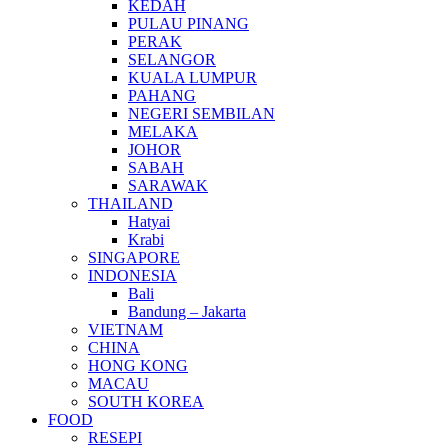
KEDAH
PULAU PINANG
PERAK
SELANGOR
KUALA LUMPUR
PAHANG
NEGERI SEMBILAN
MELAKA
JOHOR
SABAH
SARAWAK
THAILAND
Hatyai
Krabi
SINGAPORE
INDONESIA
Bali
Bandung – Jakarta
VIETNAM
CHINA
HONG KONG
MACAU
SOUTH KOREA
FOOD
RESEPI