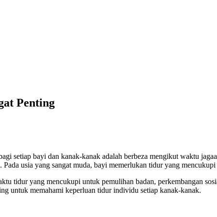
at Penting
 bagi setiap bayi dan kanak-kanak adalah berbeza mengikut waktu ja
 Pada usia yang sangat muda, bayi memerlukan tidur yang mencukupi 
ktu tidur yang mencukupi untuk pemulihan badan, perkembangan sosia
ting untuk memahami keperluan tidur individu setiap kanak-kanak.