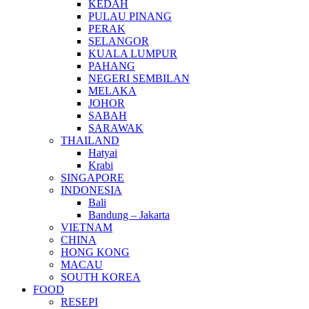
KEDAH
PULAU PINANG
PERAK
SELANGOR
KUALA LUMPUR
PAHANG
NEGERI SEMBILAN
MELAKA
JOHOR
SABAH
SARAWAK
THAILAND
Hatyai
Krabi
SINGAPORE
INDONESIA
Bali
Bandung – Jakarta
VIETNAM
CHINA
HONG KONG
MACAU
SOUTH KOREA
FOOD
RESEPI