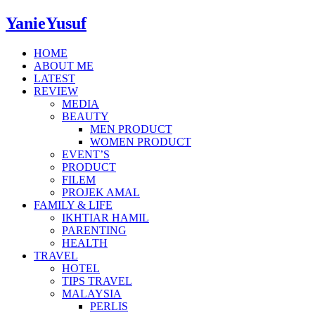
YanieYusuf
HOME
ABOUT ME
LATEST
REVIEW
MEDIA
BEAUTY
MEN PRODUCT
WOMEN PRODUCT
EVENT’S
PRODUCT
FILEM
PROJEK AMAL
FAMILY & LIFE
IKHTIAR HAMIL
PARENTING
HEALTH
TRAVEL
HOTEL
TIPS TRAVEL
MALAYSIA
PERLIS