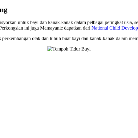
ing
orkan untuk bayi dan kanak-kanak dalam pelbagai peringkat usia, ser
 Perkongsian ini juga Mamayanie dapatkan dari
National Child Develo
es perkembangan otak dan tubuh buat bayi dan kanak-kanak dalam mem