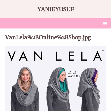
YANIEYUSUF
VanLela%2BOnline%2BShop.jpg