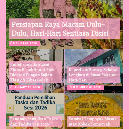
Persiapan Raya Macam Dulu–
Dulu, Hari-Hari Sentiasa Disisi
MARCH 10, 2026
Buffet Ramadan 2026
Klana Beach Resort Port
Keperluan Barang Sekolah
Dickson Dengan Sajian
Lengkap di Pusat Pakaian
Klasik & Kibas Golek
Hari-Hari
JANUARY 22, 2026
DECEMBER 18, 2025
Panduan Pemilihan Taska
Sambal Tempoyak Masak
dan Tadika Sesi 2026
atau Kokek Tempoyak